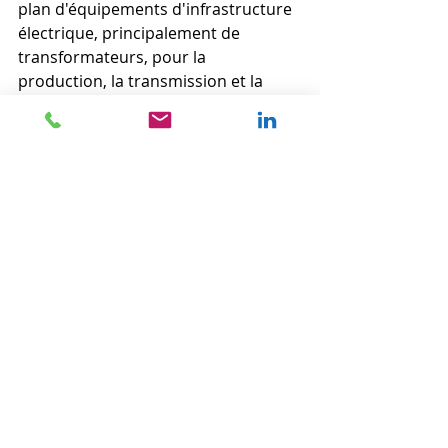
plan d'équipements d'infrastructure 
électrique, principalement de 
transformateurs, pour la 
production, la transmission et la 
distribution d'électricité. VRT Power 
a été fondée en 1941. L'entreprise a 
joué un rôle important dans le 
développement de l'infrastructure 
électrique d'Israël et possède une 
vaste expérience et une expertise 
dans le secteur de l'énergie, en 
particulier dans le domaine de la 
transmission et de la distribution 
d'électricité. Le siège social de VRT et 
son site de production européen 
sont basés à Ramat Ha'Sharon, en 
Israël. 
www.vrtpower.com