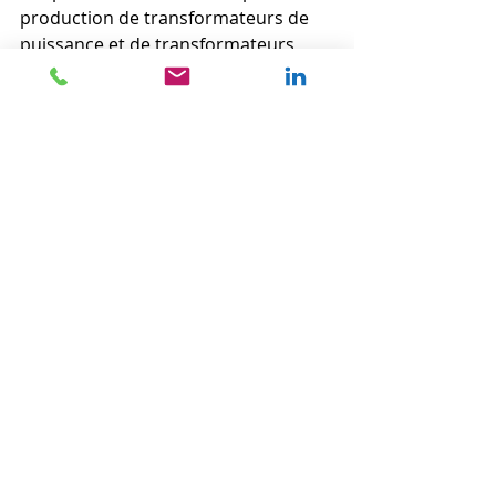
production de transformateurs de 
puissance et de transformateurs 
pour postes électriques mobiles. En 
2025, Northern Transformer a 
annoncé le développement d'une 
nouvelle usine de gros 
transformateurs de puissance à 
Innisfil, en Ontario, renforçant ainsi 
ses capacités pour répondre à la 
demande croissante du secteur de 
l'énergie et soutenir la 
modernisation des réseaux 
électriques sur tout le continent.
À propos d'Invest Ontario
Investissements Ontario est 
l'organisme voué à attirer les 
investissements dans la province. 
Partenaire des entreprises 