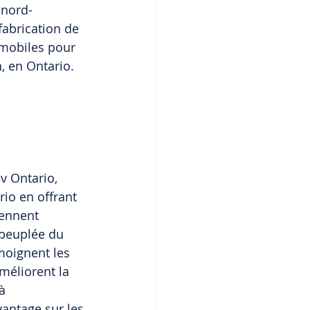
 nord-
fabrication de 
mobiles pour 
, en Ontario.
v Ontario, 
rio en offrant 
iennent 
 peuplée du 
oignent les 
méliorent la 
à 
antage sur les 