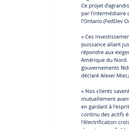
Ce projet d’agrandi
par l’intermédiair
l’Ontario (FedDev O
« Ces investissemen
puissance allant ju
répondre aux exigen
Amérique du Nord. 
gouvernements fédér
déclaré Alexei Mie
« Nos clients saven
mutuellement avant
en gardant à l'espr
continu des actifs 
l'électrification cro