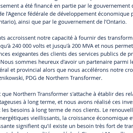
ssement a été financé en partie par le gouvernement 
e de l’Agence fédérale de développement économique p
ntario), ainsi que par le gouvernement de l’Ontario.
ts accroissent notre capacité à fournir des transform
squ'à 240 000 volts et jusqu'à 200 MVA et nous permet
ces exigeantes des clients des services publics de p
Nous sommes heureux d'avoir un partenaire parmi l
al et provincial alors que nous accélérons notre croi
cznikowski, PDG de Northern Transformer.
t que Northern Transformer s'attache à établir des rel
ageuses à long terme, et nous avons réalisé ces inve
it les besoins à long terme de nos clients. Le renouve
énergétiques vieillissants, la croissance économique e
issante signifient qu'il existe un besoin très fort de t