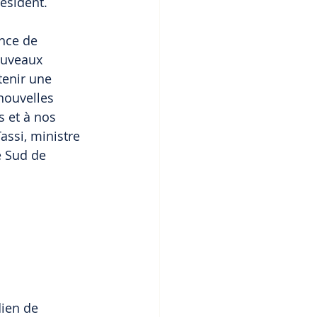
résident.
nce de 
ouveaux 
enir une 
nouvelles 
 et à nos 
assi, ministre 
 Sud de 
ien de 