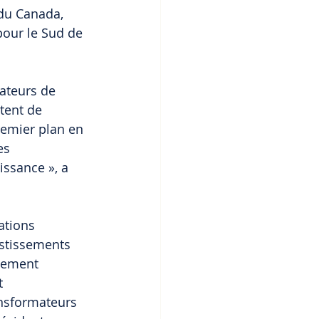
du Canada, 
our le Sud de 
ateurs de 
tent de 
remier plan en 
es 
ssance », a 
ations 
stissements 
llement 
t 
ransformateurs 