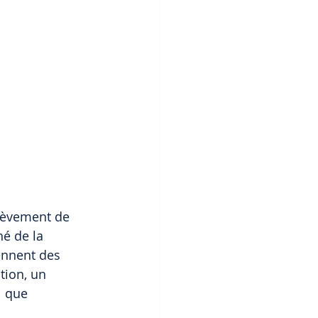
hèvement de 
é de la 
ennent des 
tion, un 
i que 